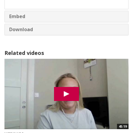
share
Embed
Download
Related videos
45:19