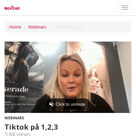
Toggl
navig
Home
Webinars
Tiktok på 1,2,3
WEBINARS
Tiktok på 1,2,3
3.84 views