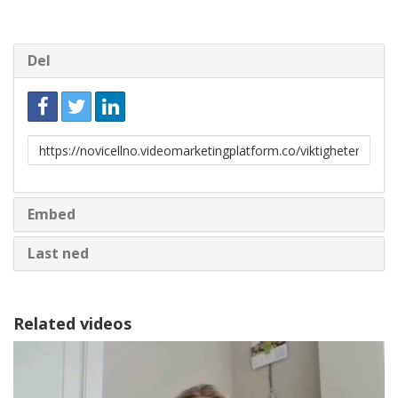
Del
Link
for
deling
Embed
Last ned
Related videos